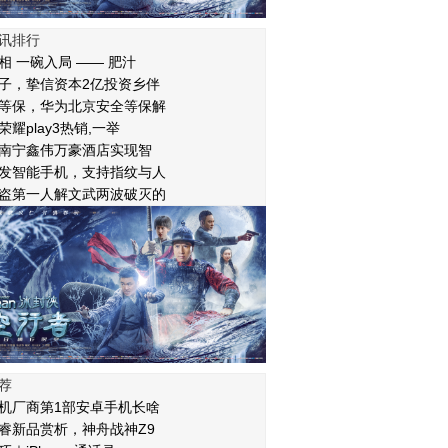
讯排行
相 一碗入局 —— 肥汁
子，挚信资本2亿投资乡伴
等保，华为北京安全等保解
耀play3热销,一举
为南宁鑫伟万豪酒店实现智
发智能手机，支持指纹与人
盗第一人解文武两波破灭的
荐
机厂商第1部安卓手机长啥
睿新品赏析，神舟战神Z9