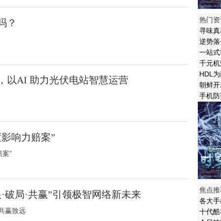
热门资
吗？
寻味真
逆势落
一站式
千元机荣
HDL
以AI 助力光伏电站智慧运营
朝鲜开
手机防
影响力赔案”
案”
焦点推
·破局·共赢”引领极智网络新未来
各大手
共赢致远
十代酷