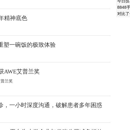
今日技巧
884
对比了
年精神底色
何重塑一碗饭的极致体验
获AWE艾普兰奖
艾普兰奖
”诊，一小时深度沟通，破解患者多年困惑