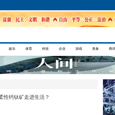
娱乐
体育
科技
企业
游戏
美食
商
柔性钙钛矿走进生活？