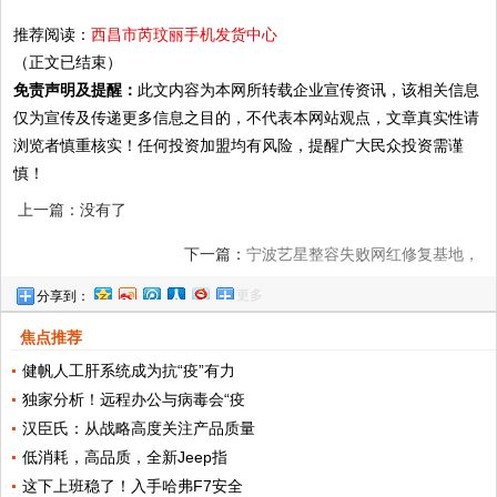
推荐阅读：
西昌市芮玟丽手机发货中心
（正文已结束）
免责声明及提醒：
此文内容为本网所转载企业宣传资讯，该相关信息
仅为宣传及传递更多信息之目的，不代表本网站观点，文章真实性请
浏览者慎重核实！任何投资加盟均有风险，提醒广大民众投资需谨
慎！
上一篇：没有了
下一篇：
宁波艺星整容失败网红修复基地，
更多
分享到：
重塑逆龄颜值~~
焦点推荐
健帆人工肝系统成为抗“疫”有力
独家分析！远程办公与病毒会“疫
汉臣氏：从战略高度关注产品质量
低消耗，高品质，全新Jeep指
这下上班稳了！入手哈弗F7安全