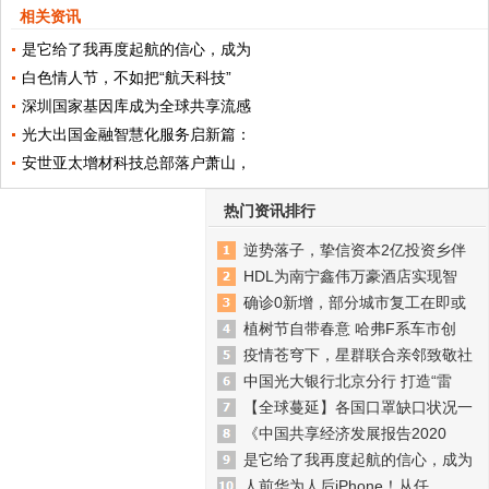
相关资讯
是它给了我再度起航的信心，成为
白色情人节，不如把“航天科技”
深圳国家基因库成为全球共享流感
光大出国金融智慧化服务启新篇：
安世亚太增材科技总部落户萧山，
热门资讯排行
逆势落子，挚信资本2亿投资乡伴
HDL为南宁鑫伟万豪酒店实现智
确诊0新增，部分城市复工在即或
植树节自带春意 哈弗F系车市创
疫情苍穹下，星群联合亲邻致敬社
中国光大银行北京分行 打造“雷
【全球蔓延】各国口罩缺口状况一
《中国共享经济发展报告2020
是它给了我再度起航的信心，成为
人前华为人后iPhone！从任