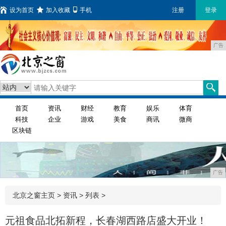
设为首页
加入收藏
手机
注册
登录
广告
首页
资讯
财经
教育
娱乐
体育
科技
企业
游戏
美食
商讯
微商
区块链
广告
北京之窗主页
>
资讯
> 列表 >
元祖食品北拓新程，长春湖西路店盛大开业！