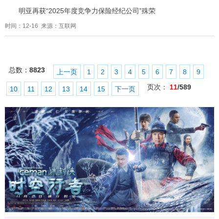
明亚再获“2025年度竞争力保险经纪公司”殊荣
时间：12-16 来源：互联网
总数：
8823
上一页
1
2
3
4
5
6
7
8
9
页次：
11
/589
10
11
12
13
14
15
下一页