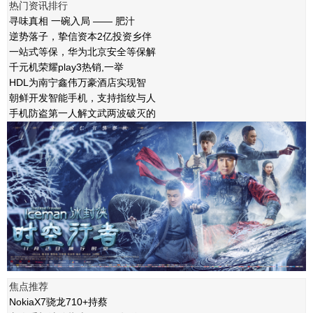
热门资讯排行
寻味真相 一碗入局 —— 肥汁
逆势落子，挚信资本2亿投资乡伴
一站式等保，华为北京安全等保解
千元机荣耀play3热销,一举
HDL为南宁鑫伟万豪酒店实现智
朝鲜开发智能手机，支持指纹与人
手机防盗第一人解文武两波破灭的
焦点推荐
NokiaX7骁龙710+持蔡