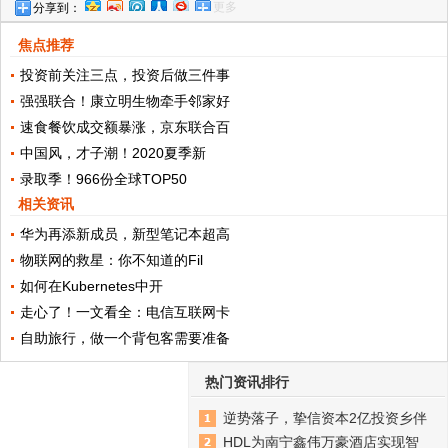
更多
分享到：
Filecoin
焦点推荐
投资前关注三点，投资后做三件事
强强联合！康立明生物牵手邻家好
速食餐饮成交额暴涨，京东联合百
中国风，才子潮！2020夏季新
录取季！966份全球TOP50
相关资讯
华为再添新成员，新型笔记本超高
物联网的救星：你不知道的Fil
如何在Kubernetes中开
走心了！一文看全：电信互联网卡
自助旅行，做一个背包客需要准备
热门资讯排行
逆势落子，挚信资本2亿投资乡伴
HDL为南宁鑫伟万豪酒店实现智