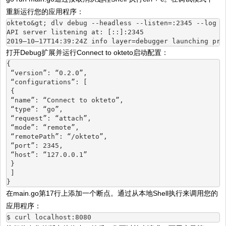
重新运行您的应用程序：
okteto&gt; dlv debug --headless --listen=:2345 --log -
API server listening at: [::]:2345
2019–10–17T14:39:24Z info layer=debugger launching pro
打开Debug扩展并运行Connect to okteto启动配置：
{
 “version”: “0.2.0”,
 “configurations”: [
 {
 “name”: “Connect to okteto”,
 “type”: “go”,
 “request”: “attach”,
 “mode”: “remote”,
 “remotePath”: “/okteto”,
 “port”: 2345,
 “host”: “127.0.0.1”
 }
 ]
}
在main.go第17行上添加一个断点。通过从本地Shell执行来调用您的
应用程序：
$ curl localhost:8080