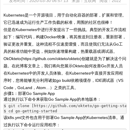
发布时间：2020-03-30 06:57:13 来源：互联网
阅读：2022
Kubernetes是一个开源项目，用于自动化容器的部署，扩展和管理。
它已迅速成为运行生产工作负载的标准，周围的社区也很棒！
但是在Kubernetes中进行开发提出了一些挑战。典型的开发工作流程
如下：编写代码，构建Docker映像，将其推送到注册表，重新部署，
验证更改并重复。这种流程不仅速度缓慢，而且使我们无法从Go工
具的标准功能中受益，例如快速增量构建，热重载器或调试器。
OkOkteto(https://github.com/okteto/okteto)创建就是为了解决这个问
题。在此博客文章上，我们将向您展示Okteto如何改善Go开发人员
在Kubernetes中的开发人员体验。在Kubernetes中直接开发应用程
序时，您将能够充分利用诸如go build依赖项缓存，IDE调试器（VS
Code，GoLand，Atom…）之类的工具。
步骤1：部署Go Sample App
通过执行以下命令来获取Go Sample App的本地版本：
$ git clone [https://github.com/okteto/go-getting-star
$ cd go-getting-started
该k8s.yml文件包含用于部署Go Sample App的Kubernetes清单。通
过执行以下命令运行应用程序：