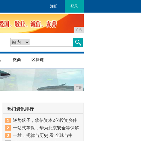
注册
登录
广告
讯
微商
区块链
广告
热门资讯排行
逆势落子，挚信资本2亿投资乡伴
一站式等保，华为北京安全等保解
一雄：规律与历史 看 全球与中