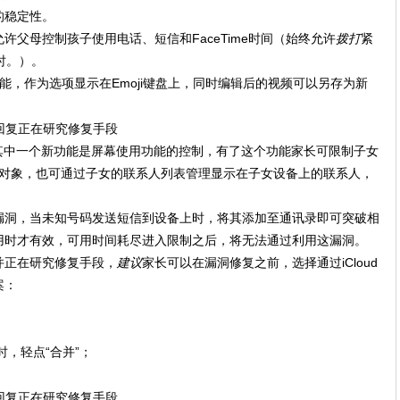
的稳定性。
父母控制孩子使用电话、短信和FaceTime时间（始终允许
拨打
紧
时。）。
表情功能，作为选项显示在Emoji键盘上，同时编辑后的视频可以另存为新
来的其中一个新功能是屏幕使用功能的控制，有了这个功能家长可限制子女
联系的对象，也可通过子女的联系人列表管理显示在子女设备上的联系人，
漏洞，当未知号码发送短信到设备上时，将其添加至通讯录即可突破相
用时才有效，可用时间耗尽进入限制之后，将无法通过利用这漏洞。
并正在研究修复手段，
建议
家长可以在漏洞修复之前，选择通过iCloud
案：
时，轻点“合并”；