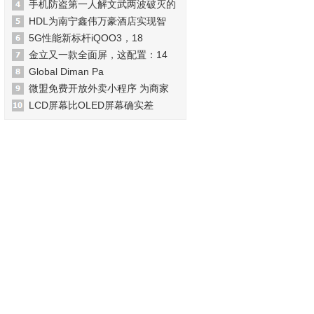
手机防盗第一人解文武两波破灭的
HDL为南宁鑫伟万豪酒店实现智
5G性能新标杆iQOO3，18
金立又一款全面屏，这配置：14
Global Diman Pa
微盟免费开放外卖小程序 为商家
LCD屏幕比OLED屏幕确实差