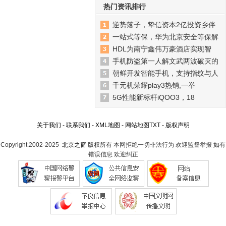
热门资讯排行
逆势落子，挚信资本2亿投资乡伴
一站式等保，华为北京安全等保解
HDL为南宁鑫伟万豪酒店实现智
手机防盗第一人解文武两波破灭的
朝鲜开发智能手机，支持指纹与人
千元机荣耀play3热销,一举
5G性能新标杆iQOO3，18
关于我们
-
联系我们
-
XML地图
-
网站地图
TXT
-
版权声明
Copyright.2002-2025
北京之窗
版权所有 本网拒绝一切非法行为 欢迎监督举报 如有
错误信息 欢迎纠正