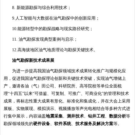
8. 新能源勘探与综合利用技术；
9.人工智能与大数据在油气勘探中的创新应用；
10.能源转型中的勘探战略与现实路径研究；
11. 油气勘探发现典型案例与启示；
12.高海拔地区油气地质理论与勘探关键技术。
油气勘探新技术成果展
为进一步提高我国油气勘探领域技术成果转化推广与规模化应
用，促进我国油气勘探理论创新和关键技术突破，实现油气增储上
产，邀请各油（气）田公司、科研院所、高等院校等单位全面梳
理“十四五”以来“可借鉴、可复制、可推广、可商业化”的管理和技术
成果，将标志性重大成果有形化、标准化和集成化，并在大会上采用
展板、实物展现、模拟演示、视频播放等声光电相结合等多种方式进
行集中展示，内容涵盖
地震采集
、
测井技术
、
钻井工程
、
数据分析
等
勘探领域领先的
硬件设备
、
软件系统
、
技术服务及解决方案
等。