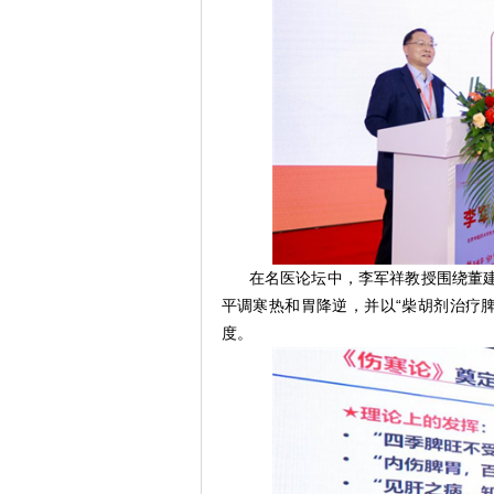
在名医论坛中，李军祥教授围绕董建
平调寒热和胃降逆，并以“柴胡剂治疗
度。