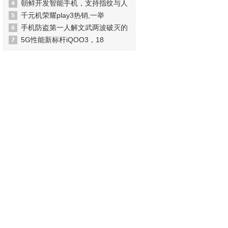
朝鲜开发智能手机，支持指纹与人
千元机荣耀play3热销,一举
手机防盗第一人解文武两波破灭的
5G性能新标杆iQOO3，18