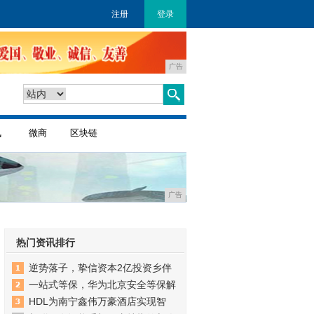
注册
登录
广告
讯
微商
区块链
广告
热门资讯排行
逆势落子，挚信资本2亿投资乡伴
一站式等保，华为北京安全等保解
HDL为南宁鑫伟万豪酒店实现智