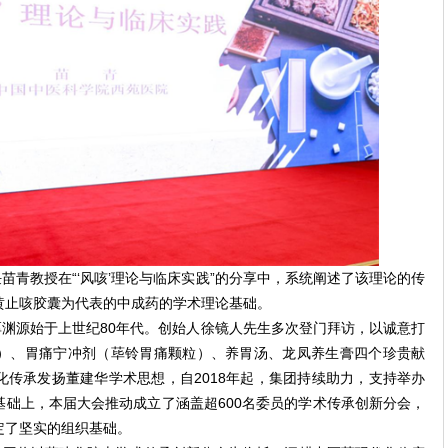
苗青教授在“‘风咳’理论与临床实践”的分享中，系统阐述了该理论的传
黄止咳胶囊为代表的中成药的学术理论基础。
渊源始于上世纪80年代。创始人徐镜人先生多次登门拜访，以诚意打
）、胃痛宁冲剂（荜铃胃痛颗粒）、养胃汤、龙凤养生膏四个珍贵献
传承发扬董建华学术思想，自2018年起，集团持续助力，支持举办
础上，本届大会推动成立了涵盖超600名委员的学术传承创新分会，
定了坚实的组织基础。