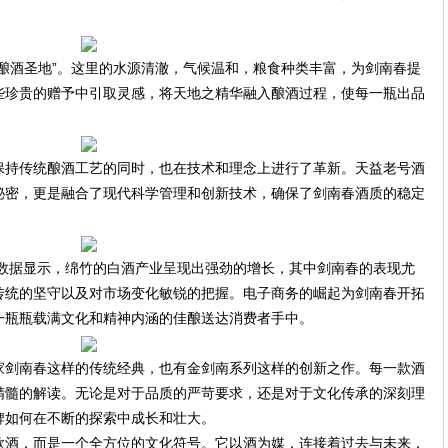
酿酒圣地”。这里的水源清澈，气候温和，粮食种类丰富，为剑南春提
些珍贵的赠予中引取灵感，将天地之精华融入酿酒过程，使每一瓶出品
保持传统酿酒工艺的同时，也在技术和理念上进行了革新。天益老号酒
秘密，更是融合了现代科学管理和创新技术，确保了剑南春酒质的稳定
的数据显示，绵竹的白酒产业呈现出强劲的增长，其中剑南春的表现尤
传统的坚守以及对市场变化敏锐的把握。电子商务的崛起为剑南春开拓
一瓶瓶载满文化和精神内涵的佳酿送达消费者手中。
家剑南春这样的传统经典，也有金剑南系列这样的创新之作。每一款酒
精髓的解读。无论是对于品质的严苛要求，还是对于文化传承的深刻理
牌如何在不断的探索中成长和壮大。
款酒，而是一个全方位的文化符号。它以酒为媒，连接着过去与未来，