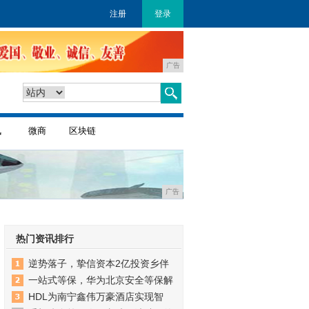
注册
登录
广告
讯
微商
区块链
广告
热门资讯排行
逆势落子，挚信资本2亿投资乡伴
一站式等保，华为北京安全等保解
HDL为南宁鑫伟万豪酒店实现智