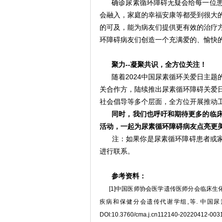
确诊尿素循环障碍无疑会给每一位
会融入，家庭的幸福安康等都受到很大
的可及，能为病友们提供更有效的治疗
环障碍病友们创造一个充满爱的、愉快
聚力--凝聚共识，全方位关注！
随着2024中国尿素循环关爱日主
关合作方，陆续推出尿素循环障碍关爱
社会倡导等多个层面，全方位开展推动
同时，我们也呼吁和期待更多的临
活动，一起为尿素循环障碍病友点亮更
注：如果你是尿素循环障碍患者或家属
进行联系。
参考资料：
[1]中国医师协会医学遗传医师分会临床
疾病和保健分会遗传代谢学组,等. 中国尿素循环障碍
DOI:10.3760/cma.j.cn112140-20220412-003