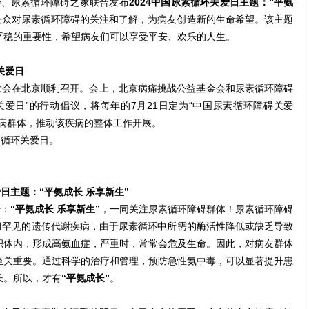
、尿素循环障碍之家联合发布
2024中国尿素循环关爱日主题：“平氨
公众对尿素循环障碍的关注和了解，为病友创造新的生命希望。该主题
平稳的重要性，希望病友们可以享受平安、欢乐的人生。
关爱日
病友大会在北京顺利召开。会上，北京病痛挑战公益基金会和尿素循环障碍
爱日”的行动倡议，将每年的7月21日定为“中国尿素循环障碍关爱
疾病群体，推动该疾病的整体工作开展。
素循环关爱日。
爱日主题：“平氨成长 乐享新生”
号：
“平氨成长 乐享新生”
，一同关注尿素循环障碍群体！尿素循环障碍
 UCDs）是一组罕见的遗传代谢疾病，由于尿素循环中所需的酶活性降低或缺乏导致
积体内，形成高氨血症，严重时，常常会危及生命。因此，对病友群体
至关重要。通过科学的治疗和管理，预防急性氨中毒，可以显著提升患
长。所以，才有
“平氨成长”
。