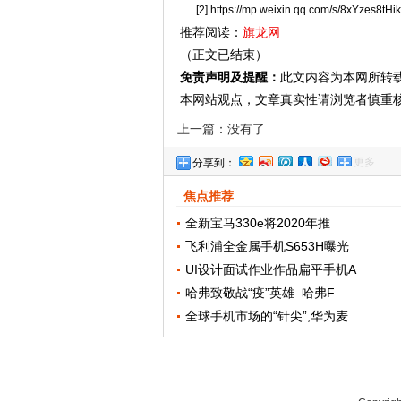
[2] https://mp.weixin.qq.com/s/8xYzes8
推荐阅读：
旗龙网
（正文已结束）
免责声明及提醒：
此文内容为本网所转
本网站观点，文章真实性请浏览者慎重
上一篇：没有了
更多
分享到：
焦点推荐
全新宝马330e将2020年推
飞利浦全金属手机S653H曝光
UI设计面试作业作品扁平手机A
哈弗致敬战“疫”英雄 哈弗F
全球手机市场的“针尖”,华为麦