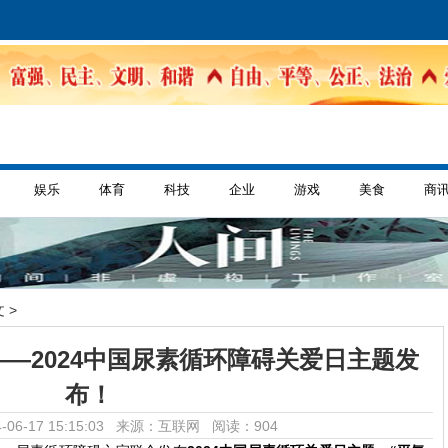
娱乐
体育
科技
企业
游戏
美食
商
 >
——2024中国尿素循环障碍关爱日主题发
布！
-06-17 15:15:03 来源：互联网
阅读：904