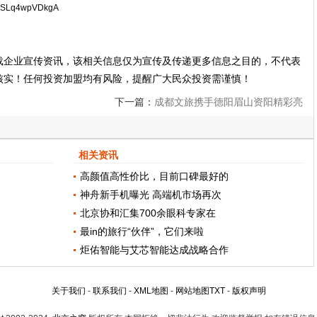
tHikSLq4wpVDkgA
载企业宣传资讯，该相关信息仅为宣传及传递更多信息之目的，不代表
核实！任何投资加盟均有风险，提醒广大民众投资需谨慎！
下一篇：
成都文旅携手德阳眉山资阳精彩亮
相第十九届北京国际旅游博览会
相关资讯
高颜值高性价比，目前口碑最好的
神舟新手机曝光 高端机市场再次
北京协和汇集700余眼科专家在
最in的旅行“伙伴”，它们来啦
炬佑智能与艾芯智能达成战略合作
关于我们
-
联系我们
-
XML地图
-
网站地图
TXT
-
版权声明