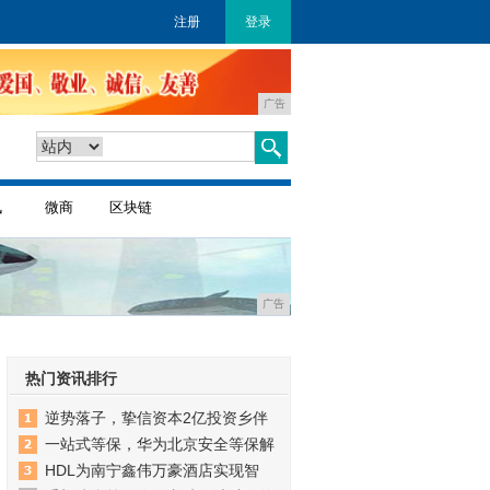
注册
登录
广告
讯
微商
区块链
广告
热门资讯排行
逆势落子，挚信资本2亿投资乡伴
一站式等保，华为北京安全等保解
HDL为南宁鑫伟万豪酒店实现智