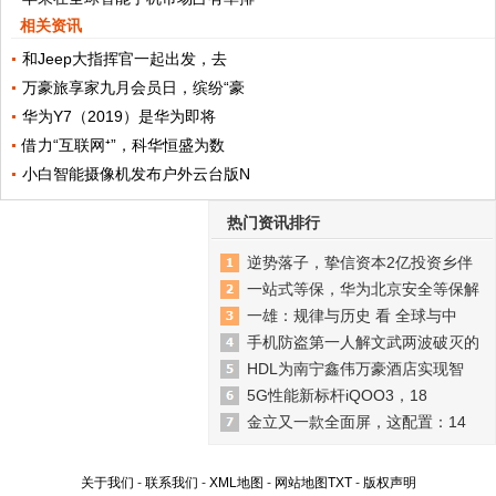
相关资讯
和Jeep大指挥官一起出发，去
万豪旅享家九月会员日，缤纷“豪
华为Y7（2019）是华为即将
借力“互联网⁺”，科华恒盛为数
小白智能摄像机发布户外云台版N
热门资讯排行
逆势落子，挚信资本2亿投资乡伴
一站式等保，华为北京安全等保解
一雄：规律与历史 看 全球与中
手机防盗第一人解文武两波破灭的
HDL为南宁鑫伟万豪酒店实现智
5G性能新标杆iQOO3，18
金立又一款全面屏，这配置：14
关于我们
-
联系我们
-
XML地图
-
网站地图
TXT
-
版权声明