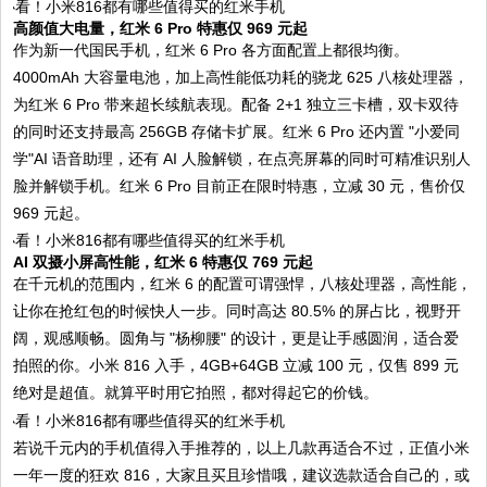
高颜值大电量，红米 6 Pro 特惠仅 969 元起
作为新一代国民手机，红米 6 Pro 各方面配置上都很均衡。
4000mAh 大容量电池，加上高性能低功耗的骁龙 625 八核处理器，
为红米 6 Pro 带来超长续航表现。配备 2+1 独立三卡槽，双卡双待
的同时还支持最高 256GB 存储卡扩展。红米 6 Pro 还内置 "小爱同
学"AI 语音助理，还有 AI 人脸解锁，在点亮屏幕的同时可精准识别人
脸并解锁手机。红米 6 Pro 目前正在限时特惠，立减 30 元，售价仅
969 元起。
AI 双摄小屏高性能，红米 6 特惠仅 769 元起
在千元机的范围内，红米 6 的配置可谓强悍，八核处理器，高性能，
让你在抢红包的时候快人一步。同时高达 80.5% 的屏占比，视野开
阔，观感顺畅。圆角与 "杨柳腰" 的设计，更是让手感圆润，适合爱
拍照的你。小米 816 入手，4GB+64GB 立减 100 元，仅售 899 元
绝对是超值。就算平时用它拍照，都对得起它的价钱。
若说千元内的手机值得入手推荐的，以上几款再适合不过，正值小米
一年一度的狂欢 816，大家且买且珍惜哦，建议选款适合自己的，或