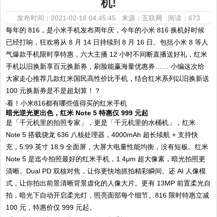
机!
发布时间：2021-02-18 04:45:45 来源：互联网
阅读：673
每年的 816，是小米手机发布周年庆，今年的小米 816 换机好时候
已经打响，狂欢将从 8 月 14 日持续到 8 月 16 日。包括小米 8 等人
气爆款手机限时享特惠，六大主播 12 小时不间断直播送好礼，红米
手机以旧换新享百元换新券，刷脸能赢海量优惠券…… 小编这次给
大家走心推荐几款红米国民高性价比手机，结合红米系列以旧换新送
100 元换新券是不是超划算！？
暗光逆光更出色，红米 Note 5 特惠仅 999 元起
是「千元机里的拍照专家」，更是「千元机里的水桶机」，红米
Note 5 搭载骁龙 636 八核处理器，4000mAh 超长续航 + 支持快
充，5.99 英寸 18:9 全面屏，大屏大电量性能均衡，没有短板。红米
Note 5 是迄今拍照最好的红米手机，1.4μm 超大像素，暗光拍照更
清晰。Dual PD 双核对焦，让你更快地抓拍精彩瞬间。还 AI 人像模
式，让你拍出前景清晰背景虚化的人像大片。更有 13MP 前置柔光自
拍，暗光下自动开启柔光灯，照亮面部每个细节。816 限时特惠立减
100 元，特惠价仅 999 元起。