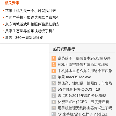
相关资讯
苹果手机丢失一个小时就找回来
全面屏手机不知道选哪款？京东今
京东商城游戏和拍照体验最佳的安
共享生态世界的乐视超级手机2
新游 l 360一周新游预览
热门资讯排行
逆势落子，挚信资本2亿投资乡伴
HDL为南宁鑫伟万豪酒店实现智
手机掉水里怎么办？用这个东西急
苹果 macOS Mojave
颜值高、性能强、拍照好，市售热
5G性能新标杆iQOO3，18
盘点四款2019年高性价比旗舰
林密正式出任CEO，云度开启新
用手机管理无线路由器你试过了吗
“未来手机”是什么样子？努比亚