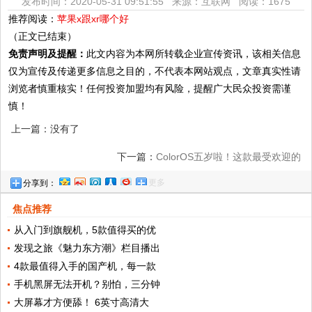
发布时间：2020-05-31 09:51:55 来源：互联网
阅读：1675
推荐阅读：
苹果x跟xr哪个好
（正文已结束）
免责声明及提醒：
此文内容为本网所转载企业宣传资讯，该相关信息
仅为宣传及传递更多信息之目的，不代表本网站观点，文章真实性请
浏览者慎重核实！任何投资加盟均有风险，提醒广大民众投资需谨
慎！
上一篇：没有了
下一篇：
ColorOS五岁啦！这款最受欢迎的
更多
分享到：
手机ROM，你想了解的都在这儿
焦点推荐
从入门到旗舰机，5款值得买的优
发现之旅《魅力东方潮》栏目播出
4款最值得入手的国产机，每一款
手机黑屏无法开机？别怕，三分钟
大屏幕才方便舔！ 6英寸高清大