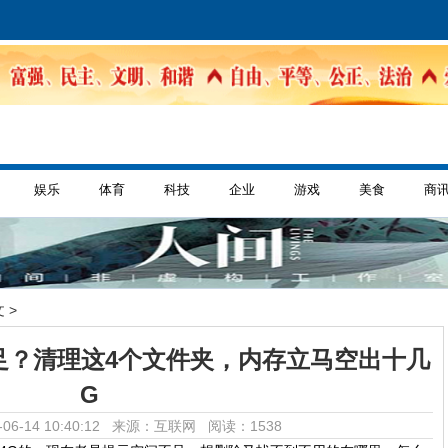
娱乐
体育
科技
企业
游戏
美食
商
 >
足？清理这4个文件夹，内存立马空出十几
G
06-14 10:40:12 来源：互联网
阅读：1538