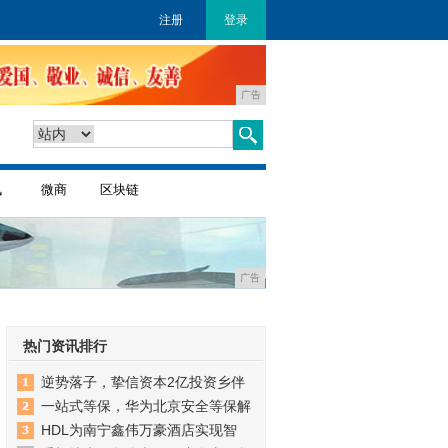
注册
登录
广告
讯
微商
区块链
广告
热门资讯排行
逆势落子，挚信资本2亿投资乡伴
一站式等保，华为北京安全等保解
HDL为南宁鑫伟万豪酒店实现智