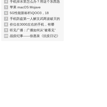
手机掉水里怎么办？用这个东西急
苹果 macOS Mojave
5G性能新标杆iQOO3，18
手机防盗第一人解文武两波破灭的
价位在3000左右的手机，有哪
听见广播：广播如何从“被看见”
战疫纪事——徐惠泉《抗疫日记》