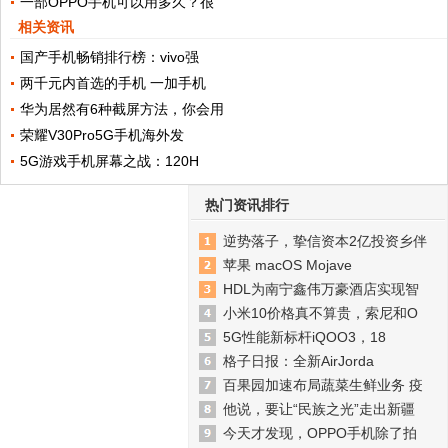
一部OPPO手机可以用多久？很
相关资讯
国产手机畅销排行榜：vivo强
两千元内首选的手机 一加手机
华为居然有6种截屏方法，你会用
荣耀V30Pro5G手机海外发
5G游戏手机屏幕之战：120H
热门资讯排行
逆势落子，挚信资本2亿投资乡伴
苹果 macOS Mojave
HDL为南宁鑫伟万豪酒店实现智
小米10价格真不算贵，索尼和O
5G性能新标杆iQOO3，18
格子日报：全新AirJorda
百果园加速布局蔬菜生鲜业务 疫
他说，要让“民族之光”走出新疆
今天才发现，OPPO手机除了拍