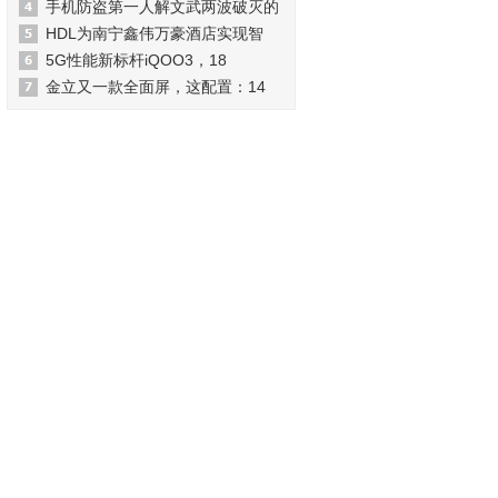
手机防盗第一人解文武两波破灭的
HDL为南宁鑫伟万豪酒店实现智
5G性能新标杆iQOO3，18
金立又一款全面屏，这配置：14