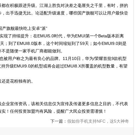
派都在积极跟进升级。江湖上胜负对决差之毫厘失之千里，有时，拼的
步，出手迅捷无比。论适配升级速度，哪些国产旗舰可以让用户最快尝
！
现了持续提升：在EMUI5.0时代，华为EMUI第一个Beta版本距离
只有84天；到了EMUI8.0版本，这个时间缩短到了59天；如今EMUI9.0则是
并不是随便一家手机厂商都能做到。
也被用户称之为最有良心的品牌。11月10日，华为/荣耀首批9款机型
持升级EMUI9.0的机型或将会超过EMUI8.X所覆盖的机型数量，有望
且还是花粉独有的。
载企业宣传资讯，该相关信息仅为宣传及传递更多信息之目的，不代表
核实！任何投资加盟均有风险，提醒广大民众投资需谨慎！
下一篇：
假如你手机支持NFC，这5大神奇
操作要知道！要不手机买回来也浪费!