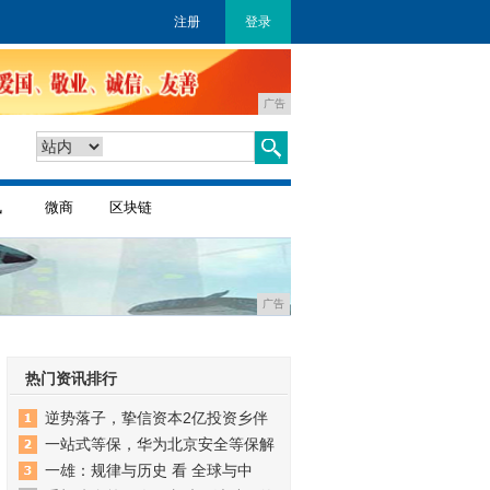
注册
登录
广告
讯
微商
区块链
广告
热门资讯排行
逆势落子，挚信资本2亿投资乡伴
一站式等保，华为北京安全等保解
一雄：规律与历史 看 全球与中