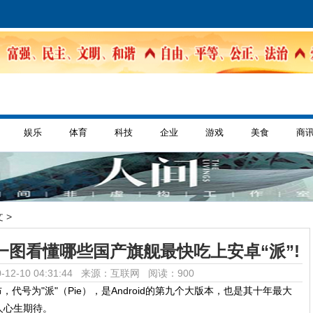
娱乐
体育
科技
企业
游戏
美食
商
 >
图看懂哪些国产旗舰最快吃上安卓“派”!
-12-10 04:31:44 来源：互联网
阅读：900
布，代号为"派"（Pie），是Android的第九个大版本，也是其十年最大
人心生期待。