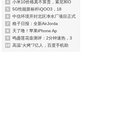
小米10价格真不算贵，索尼和O
5G性能新标杆iQOO3，18
中信环境开封北区净水厂项目正式
格子日报：全新AirJorda
天了噜！苹果iPhone Ap
鸣盏莲花壶测评：2分钟速热，3
高温“火烤”7亿人，百度手机助