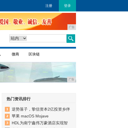
注册
登录
广告
讯
微商
区块链
广告
热门资讯排行
逆势落子，挚信资本2亿投资乡伴
苹果 macOS Mojave
HDL为南宁鑫伟万豪酒店实现智