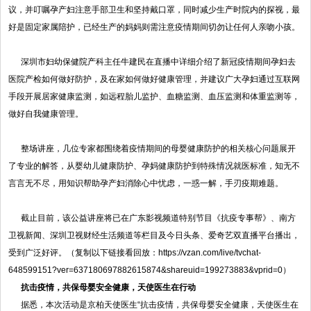
议，并叮嘱孕产妇注意手部卫生和坚持戴口罩，同时减少生产时院内的探视，最
好是固定家属陪护，已经生产的妈妈则需注意疫情期间切勿让任何人亲吻小孩。
深圳市妇幼保健院产科主任牛建民在直播中详细介绍了新冠疫情期间孕妇去
医院产检如何做好防护，及在家如何做好健康管理，并建议广大孕妇通过互联网
手段开展居家健康监测，如远程胎儿监护、血糖监测、血压监测和体重监测等，
做好自我健康管理。
整场讲座，几位专家都围绕着疫情期间的母婴健康防护的相关核心问题展开
了专业的解答，从婴幼儿健康防护、孕妈健康防护到特殊情况就医标准，知无不
言言无不尽，用知识帮助孕产妇消除心中忧虑，一惑一解，手刃疫期难题。
截止目前，该公益讲座将已在广东影视频道特别节目《抗疫专事帮》、南方
卫视新闻、深圳卫视财经生活频道等栏目及今日头条、爱奇艺双直播平台播出，
受到广泛好评。（复制以下链接看回放：https://vzan.com/live/tvchat-
648599151?ver=637180697882615874&shareuid=199273883&vprid=0）
抗击疫情，共保母婴安全健康，天使医生在行动
据悉，本次活动是京柏天使医生“抗击疫情，共保母婴安全健康，天使医生在