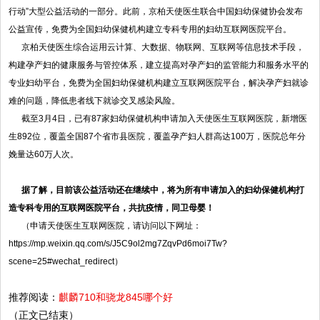
行动”大型公益活动的一部分。此前，京柏天使医生联合中国妇幼保健协会发布
公益宣传，免费为全国妇幼保健机构建立专科专用的妇幼互联网医院平台。
京柏天使医生综合运用云计算、大数据、物联网、互联网等信息技术手段，
构建孕产妇的健康服务与管控体系，建立提高对孕产妇的监管能力和服务水平的
专业妇幼平台，免费为全国妇幼保健机构建立互联网医院平台，解决孕产妇就诊
难的问题，降低患者线下就诊交叉感染风险。
截至3月4日，已有87家妇幼保健机构申请加入天使医生互联网医院，新增医
生892位，覆盖全国87个省市县医院，覆盖孕产妇人群高达100万，医院总年分
娩量达60万人次。
据了解，目前该公益活动还在继续中，将为所有申请加入的妇幼保健机构打
造专科专用的互联网医院平台，共抗疫情，同卫母婴！
（申请天使医生互联网医院，请访问以下网址：
https://mp.weixin.qq.com/s/J5C9ol2mg7ZqvPd6moi7Tw?
scene=25#wechat_redirect）
推荐阅读：
麒麟710和骁龙845哪个好
（正文已结束）