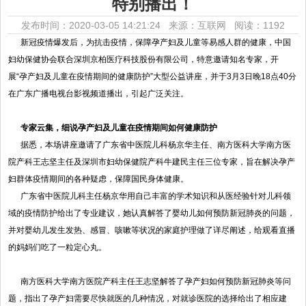
特别播出！
发布时间：2020-03-05 14:21:24 来源：互联网
阅读：1192
新冠疫情爆发后，为抗击疫情，保障孕产妇及儿童等易感人群的健康，中国
妇幼保健协会联合深圳京柏医疗科技股份有限公司，特意邀请知名专家，开
展“孕产妇及儿童在疫情期间的健康防护”大型公益讲座，并于3月3日晚18点40分
在广东广播电视台影视频道播出，引起广泛关注。
专家云集，细说孕产妇及儿童在疫情期间如何健康防护
据悉，本场讲座邀请了广东省中医院儿科杨京华主任、南方医科大学南方医
院产科王志坚主任及深圳市妇幼保健院产科牛建民主任三位专家，旨在解决孕产
妇群体疫情期间的各种疑虑，保障国民身体健康。
广东省中医院儿科主任杨京华用自己丰富的学术知识和从医经验针对儿科领
域的疫情防护给出了专业建议，她认真解答了婴幼儿如何预防新冠肺炎的问题，
并对婴幼儿发生发热、感冒、咳嗽等状况的家庭护理做了详尽阐述，给观看直播
的妈妈们吃了一粒定心丸。
南方医科大学南方医院产科主任王志坚解答了孕产妇如何预防新冠肺炎等问
题，指出了孕产妇需要尽快就医的几种情况，对就诊医院的选择给出了相应建