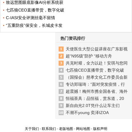
致远慧图眼底影像AI分析系统获
七匹狼CEO直播带货，数字化破
C-IASI安全评测丝毫不留情
“五重防疫”保安全，长城皮卡发
热门资讯排行
天使医生大型公益讲座在广东影视
超“N95级”防护 “移动方舟
共克时艰，全力以赴！安琪与您同
七匹狼CEO直播带货，数字化破
（国报会）慈孝文化工作委员会新
专访郑瑞琦：“面对突发疫情，行
超震撼！梅州市携全国各省、海外
恒福茶具：品恒福，赏东道，20
新自由光2.0T凭什么让车主们
不潮不young 奕泽IZOA
关于我们
-
联系我们
-
老版地图
-
网站地图
-
版权声明