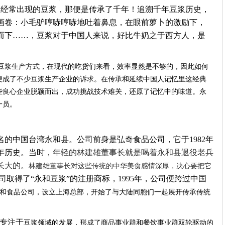
上经常出现的豆浆，那便是传承了千年！追溯千年豆浆历史，
画卷：小毛驴哼哧哼哧地吐着鼻息，在眼前萝卜的激励下，
而下
……，豆浆对于中国人来说，好比牛奶之于西方人，是
豆浆生产方式，在现代的吃货们来看，效率显然是不够的，因此如何
便成了不少豆浆生产企业的诉求。在传承和延续中国人记忆里这经典
些良心企业脱颖而出，成功挑战技术难关，还原了记忆中的味道。永
一员。
名的中国台湾永和县。公司前身是弘奇食品公司，它于
1982年
年历史。当时，
年轻的林建雄董事长就是喝着永和县退役老兵
长大的。
林建雄董事长对这些传统的中华美食感情深厚，决心要把它
公司取得了“永和豆浆”的注册商标，1995年，公司便跨过中国
和食品公司，
设立
上海
总部
，
开始了与大陆同胞们一起展开传承传统
年专注于
豆浆领域的
发展
，
形成
了
商品
事业群和餐饮事业群
双轮驱动
的