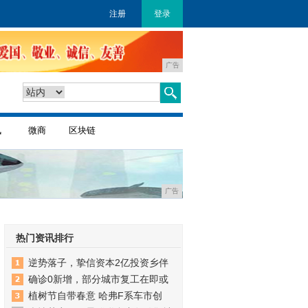
注册
登录
广告
讯
微商
区块链
广告
热门资讯排行
逆势落子，挚信资本2亿投资乡伴
确诊0新增，部分城市复工在即或
植树节自带春意 哈弗F系车市创