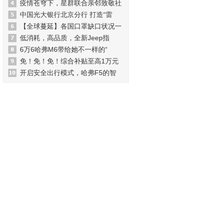
疫情苍穹下，星群联合亲邻致敬社
中国光大银行北京分行 打造“雷
【全球蔓延】各国口罩缺口状况一
低消耗，高品质，全新Jeep指
6万6哈弗M6带给她不一样的“
免！免！免！综合补贴至高1万元
开启安全出行模式，哈弗F5的智