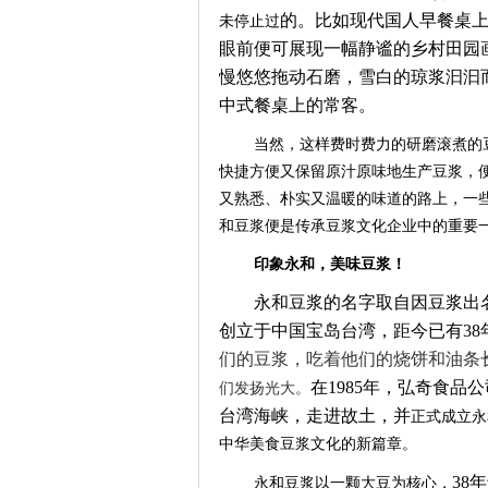
的。比如现代国人早餐桌
未停止过
眼前便可展现一幅静谧的乡村田园
慢悠悠拖动石磨，雪白的琼浆汩汩
中式餐桌上的常客。
当然，这样费时费力的研磨滚煮的
快捷方便又保留原汁原味地生产豆浆，
又熟悉、朴实又温暖的味道的路上，一
和豆浆便是传承
豆浆文化
企业
中
的重要
印象永和，美味豆浆！
永和豆浆的名字取自因豆浆出
创立于中国宝岛台湾，距今已有38
们的豆浆，吃着他们的烧饼和油条
在
1985年，弘奇食品
们发扬光大。
台湾海峡，走进故土，并
正式
成立
永
中华美食豆浆文化的新篇章。
38
永和豆浆以
一颗大豆为核心，