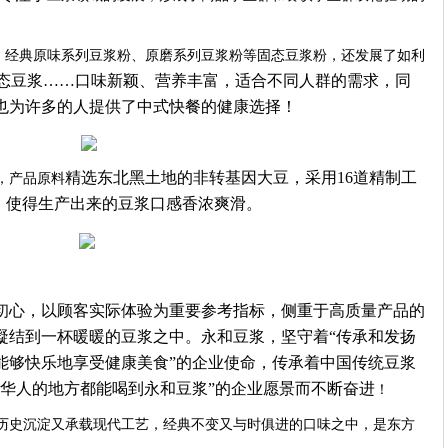
、经典原味系列豆浆粉、原磨系列豆浆粉等固态豆浆粉，还发展了如利
态豆浆
……口味新颖、营养丰富，适合不同人群的需求，同
也为许多的人提供了中式快餐的健康选择！
精选东北黑土地的非转基因大豆，采用
16道精制工
，产品
原料
，使得生产出来的豆浆口感香浓爽滑。
初心，以顾客实际体验为重要参考指标，侧重于高质量产品的
凝结到一杯暖暖的豆浆之中。永和豆浆，坚守着
“传承和发扬
能够快乐地享受健康美食”的企业使命，传承着中国传统豆浆
有华人的地方都能喝到永和豆浆”的企业愿景而不断奋进
！
历史沉淀又承载现代工艺，经典不变又与时俱进的口味之中，是东方