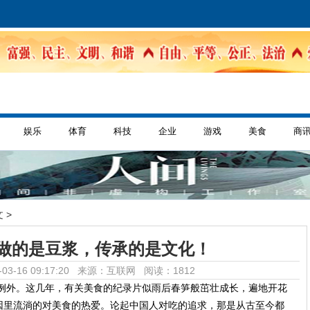
娱乐
体育
科技
企业
游戏
美食
商
 >
做的是豆浆，传承的是文化！
03-16 09:17:20 来源：互联网
阅读：1812
例外。这几年，有关美食的纪录片似雨后春笋般茁壮成长，遍地开花
因里流淌的对美食的热爱。论起中国人对吃的追求，那是从
古至今
都