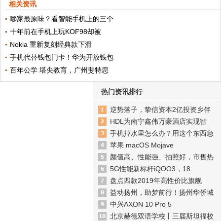
相关资讯
哪家最原味？看智能手机上的三个
十年前在手机上玩KOF98却被
Nokia 重新复刻经典款下滑
手机代替钱包门卡！华为开放钱包
百年公学 塔尖教育，广州斐特思
热门资讯排行
逆势落子，挚信资本2亿投资乡伴
HDL为南宁鑫伟万豪酒店实现智
手机掉水里怎么办？用这个东西急
苹果 macOS Mojave
颜值高、性能强、拍照好，市售热
5G性能新标杆iQOO3，18
盘点四款2019年高性价比旗舰
益动扬州，助梦前行！扬州华侨城
中兴AXON 10 Pro 5
北京赫德双语学校丨三届斯坦福校