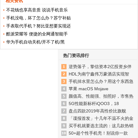
相关资讯
不花钱也享高音质 说说手机音乐
手机没电，坏了怎么办？苏宁补贴
手表取代手机？努比亚想要实现还
酷派荣耀等 便捷的全网通智能手
华为手机自动关机/开不了机/黑
热门资讯排行
逆势落子，挚信资本2亿投资乡伴
HDL为南宁鑫伟万豪酒店实现智
手机掉水里怎么办？用这个东西急
苹果 macOS Mojave
颜值高、性能强、拍照好，市售热
5G性能新标杆iQOO3，18
盘点四款2019年高性价比旗舰
「谍报首发」十几年不温不火的金
买手机就要选主流的：这几款热销
50+超个性手机壳！别说你一款