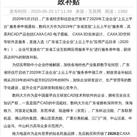
政补贴
发布时间：2020-05-20 17:11:49 来源：互联网
阅读：1360
2020年5月15日，广东省经济和信息化厅发布了2020年工业企业“上云上平
台” 服务券申领通知，数码大方作为2019年广东省首批“上云上平台“服务商，其
系列CAD产品包括CAXA CAD 电子图板、 CAXA 3D实体设计、 CAXA 3D空间
等软件及服务，直接入选《广东省工业企业“上云上平台”应用产品目录（2020
年）》，企业可直接在“广东省工业互联网应用服务平台”进行服务券申领，获得
高达80%的财政补贴。
为切实帮助中小企业纾难解困，加快各地特色产业集群数字化转型，广东
省经信厅启动了2020年工业企业“上云上平台”服务券申领工作，财政资金补贴比
例从2019年的40%提升到2020年的80%，加快企业研发设计、生产管理等的数
字化建设，提升企业产品研发制造核心竞争力。
数码大方作为是中国最早自主研发CAD技术和软件的企业，拥有完全自主
知识产权，一直是国产CAD的中流砥柱。数码大方在广东省拥有深圳华为、珠海
格力、河源龙记集团、东莞净诺、陆逊梯卡（东莞）、广东科达洁能、广东联塑
机器、佛山同向集团、佛山宏星杰能、广重分离机械、江门广润、中山汉基、中
山金马、中山科力高等众多示范用户。
格力电器作为走向世界的知名民族品牌，先后购买和升级了
2826
套CAXA