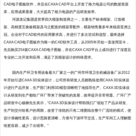
CAD电子图板软件，并且在CAXA CAD平台上开发了格力电器公司的数据资源
库，应用成果显著，大大提高了格力电器的产品研发效率。
河源龙记集团是世界四大模架制造商之一，主要生产标准模架、订造模
架、高精度互换板模架及与之配套的模架零配件，模架销售量多年来稳居亚洲之
冠。企业对于CAD软件的应用要求高，并进行了多次尝试和选型，最终选择
CAXA CAD电子图板作为唯一的CAD软件工具，从2005年开始一直使用至今，
先后购买254套CAXA CAD电子图板，并在CAXA CAD平台上成功进行了深度且
专业的二次开发和应用，满足了其模架设计的特殊需求。
国内生产环卫专用设备最大厂家之一的广州市环境卫生机械设备厂从2012
年开始引进CAXA 3D实体设计，公司所有研发人员都熟练使用CAXA 3D实体设
计进行产品开发，生产部门利用3D模型清晰明了地指导生产。CAXA 3D实体设
计从研发到生产都给广环厂带来了突破性的发展，效率提升非常明显。广环厂产
品研发中心杨柳先生表示，“CAXA 3D实体设计帮助我们厂缩短了产品从研发、
生产到交付给客户的周期，改变了传统的只有二维图纸在整个厂流转的模式，使
设计准确性更高，设计思路更清晰，方便与下游环节交流，生产车间工人理解图
纸更容易，减少了出错率。”