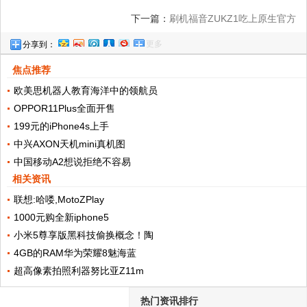
下一篇：
刷机福音ZUKZ1吃上原生官方
更多
分享到：
CM12
焦点推荐
欧美思机器人教育海洋中的领航员
OPPOR11Plus全面开售
199元的iPhone4s上手
中兴AXON天机mini真机图
中国移动A2想说拒绝不容易
相关资讯
联想:哈喽,MotoZPlay
1000元购全新iphone5
小米5尊享版黑科技偷换概念！陶
4GB的RAM华为荣耀8魅海蓝
超高像素拍照利器努比亚Z11m
热门资讯排行