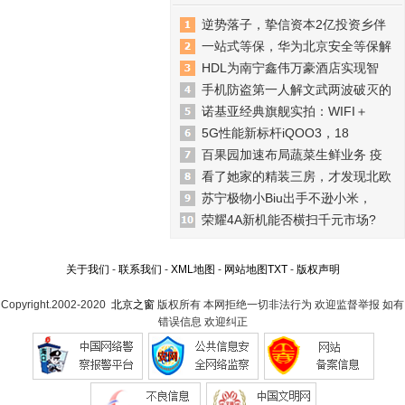
逆势落子，挚信资本2亿投资乡伴
一站式等保，华为北京安全等保解
HDL为南宁鑫伟万豪酒店实现智
手机防盗第一人解文武两波破灭的
诺基亚经典旗舰实拍：WIFI＋
5G性能新标杆iQOO3，18
百果园加速布局蔬菜生鲜业务 疫
看了她家的精装三房，才发现北欧
苏宁极物小Biu出手不逊小米，
荣耀4A新机能否横扫千元市场?
关于我们
-
联系我们
-
XML地图
-
网站地图
TXT
-
版权声明
Copyright.2002-2020
北京之窗
版权所有 本网拒绝一切非法行为 欢迎监督举报 如有
错误信息 欢迎纠正