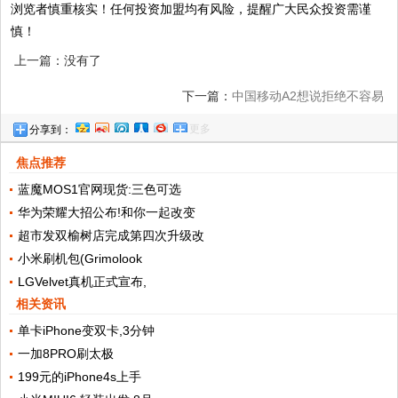
浏览者慎重核实！任何投资加盟均有风险，提醒广大民众投资需谨
慎！
上一篇：没有了
下一篇：
中国移动A2想说拒绝不容易
更多
分享到：
焦点推荐
蓝魔MOS1官网现货:三色可选
华为荣耀大招公布!和你一起改变
超市发双榆树店完成第四次升级改
小米刷机包(Grimolook
LGVelvet真机正式宣布,
相关资讯
单卡iPhone变双卡,3分钟
一加8PRO刷太极
199元的iPhone4s上手