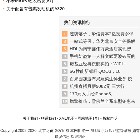
小米MIUI6:轻装出发,8月
关于配备有普惠发动机的A320
热门资讯排行
逆势落子，挚信资本2亿投资乡伴
一站式等保，华为北京安全等保解
HDL为南宁鑫伟万豪酒店实现智
手机防盗第一人解文武两波破灭的
诺基亚经典旗舰实拍：WIFI＋
5G性能新标杆iQOO3，18
百果园加速布局蔬菜生鲜业务 疫
杭州春招月薪9082元,三大行
170元入手经iPhone5,
燃擎价临，雪佛兰全系车型钜惠来
关于我们
-
联系我们
-
XML地图
-
网站地图
TXT
-
版权声明
Copyright.2002-2020
北京之窗
版权所有 本网拒绝一切非法行为 欢迎监督举报 如有
错误信息 欢迎纠正