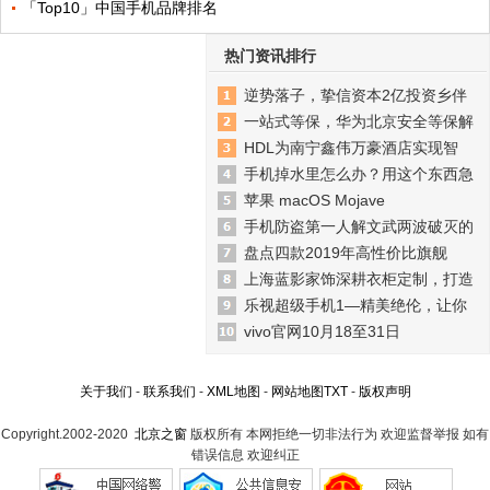
「Top10」中国手机品牌排名
热门资讯排行
逆势落子，挚信资本2亿投资乡伴
一站式等保，华为北京安全等保解
HDL为南宁鑫伟万豪酒店实现智
手机掉水里怎么办？用这个东西急
苹果 macOS Mojave
手机防盗第一人解文武两波破灭的
盘点四款2019年高性价比旗舰
上海蓝影家饰深耕衣柜定制，打造
乐视超级手机1—精美绝伦，让你
vivo官网10月18至31日
关于我们
-
联系我们
-
XML地图
-
网站地图
TXT
-
版权声明
Copyright.2002-2020
北京之窗
版权所有 本网拒绝一切非法行为 欢迎监督举报 如有
错误信息 欢迎纠正