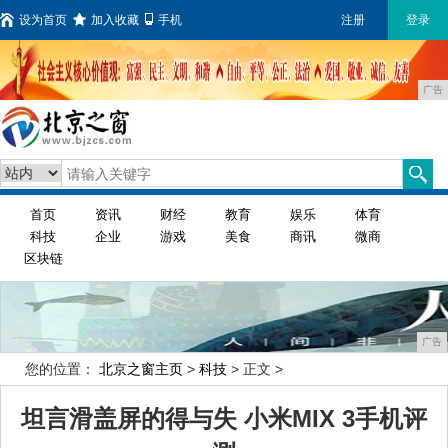
设为首页
加入收藏
手机
注册
登录
广告
首页
资讯
财经
教育
娱乐
体育
科技
企业
游戏
美食
商讯
微商
区块链
广告
您的位置：
北京之窗主页
>
科技
> 正文 >
坦言滑盖屏的得与失 小米MIX 3手机评