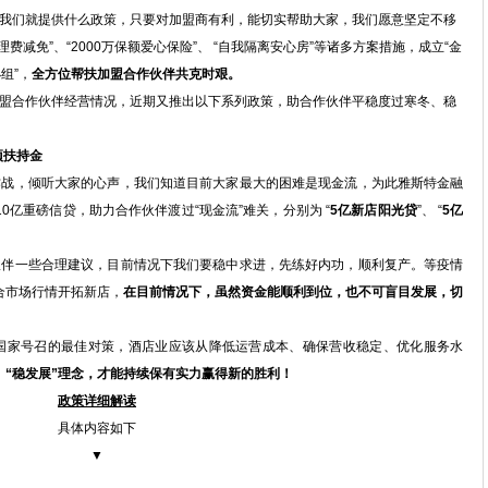
们就提供什么政策，只要对加盟商有利，能切实帮助大家，我们愿意坚定不移
减免”、“2000万保额爱心保险”、 “自我隔离安心房”等诸多方案措施，成立“金
组”，
全方位帮扶加盟合作伙伴共克时艰。
合作伙伴经营情况，近期又推出以下系列政策，助合作伙伴平稳度过寒冬、稳
项扶持金
战，倾听大家的心声，我们知道目前大家最大的困难是现金流，为此雅斯特金融
亿重磅信贷，助力合作伙伴渡过“现金流”难关，分别为 “
5亿新店阳光贷
”、 “
5亿
伴一些合理建议，目前情况下我们要稳中求进，先练好内功，顺利复产。等疫情
合市场行情开拓新店，
在目前情况下，虽然资金能顺利到位，也不可盲目发展，切
家号召的最佳对策，酒店业应该从降低运营成本、确保营收稳定、优化服务水
”、“稳发展”理念，才能持续保有实力赢得新的胜利！
政策详细解读
具体内容如下
▼