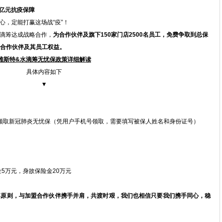
亿元抗疫保障
，定能打赢这场战“疫”！
滴筹达成战略合作，
为合作伙伴及旗下150家门店2500名员工，免费争取到总保
证合作伙伴及其员工权益。
雅斯特&水滴筹无忧保政策详细解读
具体内容如下
▼
领取新冠肺炎无忧保（凭用户手机号领取，需要填写被保人姓名和身份证号）
金5万元，身故保险金20万元
原则，与加盟合作伙伴携手并肩，共渡时艰，我们也相信只要我们携手同心，稳