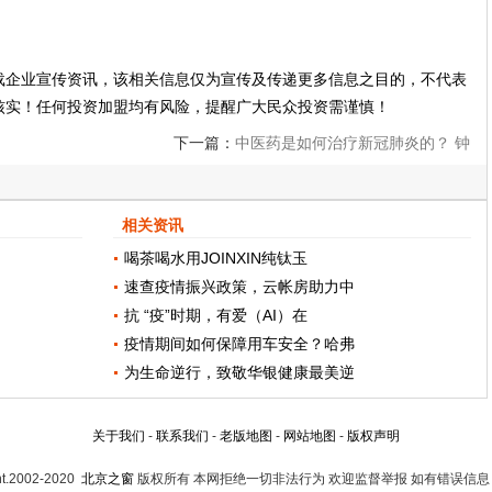
载企业宣传资讯，该相关信息仅为宣传及传递更多信息之目的，不代表
核实！任何投资加盟均有风险，提醒广大民众投资需谨慎！
下一篇：
中医药是如何治疗新冠肺炎的？ 钟
南山团队：连花清瘟胶囊、六神胶囊（丸）
相关资讯
等中药有抑制新冠病毒作用
喝茶喝水用JOINXIN纯钛玉
速查疫情振兴政策，云帐房助力中
抗 “疫”时期，有爱（AI）在
疫情期间如何保障用车安全？哈弗
为生命逆行，致敬华银健康最美逆
关于我们
-
联系我们
-
老版地图
-
网站地图
-
版权声明
ht.2002-2020
北京之窗
版权所有 本网拒绝一切非法行为 欢迎监督举报 如有错误信息