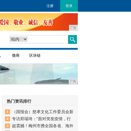
注册
登录
广告
讯
微商
区块链
广告
热门资讯排行
（国报会）慈孝文化工作委员会新
专访郑瑞琦：“面对突发疫情，行
超震撼！梅州市携全国各省、海外