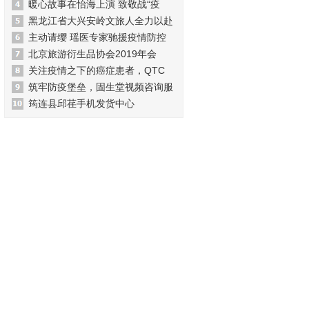
暖心故事在怡海上演 致敬战“疫
黑龙江省大兴安岭文旅人全力以赴
主动请缨 瑶医专家驰援疫情防控
北京旅游衍生品协会2019年会
关注疫情之下的癌症患者，QTC
筑牢防疫堡垒，固生堂视频咨询服
筠连县邱荏手机发货中心