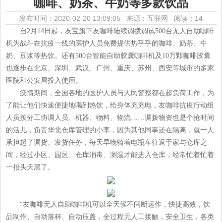
咖啡、奶茶、牛奶等多款饮品
发布时间：2020-02-20 13:09:05 来源：互联网
阅读：14
自2月14日起，友宝旗下友咖啡陆续调拨调试500台无人自助咖啡
机为战斗在抗疫一线的医护人员免费提供热乎乎的咖啡、奶茶、牛
奶、豆浆等热饮。还有500台智能自助胶囊咖啡机及10万颗咖啡胶囊
也逐步在北京、深圳、武汉、广州、重庆、苏州、西安等城市的多家
医院和公安局投入使用。
疫情期间，全国各地的医护人员与人民警察都在超负荷工作，为
了能让他们快速便捷地喝到热饮，给身体充充电，友咖啡抗疫行动组
人员按分工协调人员、机器、物料、物流……调拨物资也是个抢时间
的活儿，负责华北仓库管理的小李，因为其他同事还在隔离，就一人
承担起了调货、发货任务，每天早晚骑着电瓶车往返于家与仓库之
间，经过小区、园区、仓库消毒、测温才能进入仓库，经常忙着忙着
一抬头天黑了。
“友咖啡无人自助咖啡机可以全天候不间断运作，快捷高效，饮
品制作、自动落杯、自动压盖，全过程无人工接触，安全卫生，各类