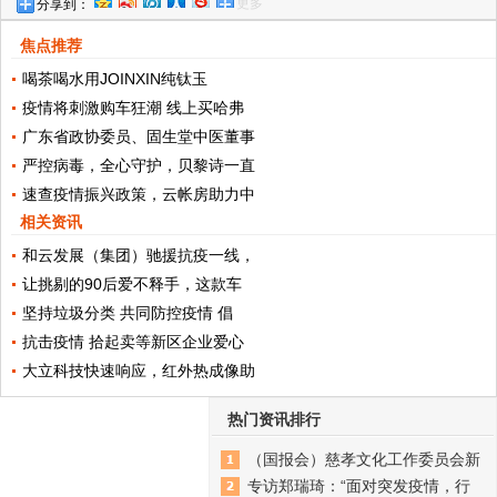
更多
分享到：
焦点推荐
喝茶喝水用JOINXIN纯钛玉
疫情将刺激购车狂潮 线上买哈弗
广东省政协委员、固生堂中医董事
严控病毒，全心守护，贝黎诗一直
速查疫情振兴政策，云帐房助力中
相关资讯
和云发展（集团）驰援抗疫一线，
让挑剔的90后爱不释手，这款车
坚持垃圾分类 共同防控疫情 倡
抗击疫情 拾起卖等新区企业爱心
大立科技快速响应，红外热成像助
热门资讯排行
（国报会）慈孝文化工作委员会新
专访郑瑞琦：“面对突发疫情，行