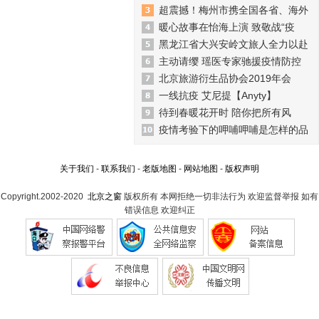
超震撼！梅州市携全国各省、海外
暖心故事在怡海上演 致敬战“疫
黑龙江省大兴安岭文旅人全力以赴
主动请缨 瑶医专家驰援疫情防控
北京旅游衍生品协会2019年会
一线抗疫 艾尼提【Anyty】
待到春暖花开时 陪你把所有风
疫情考验下的呷哺呷哺是怎样的品
关于我们
-
联系我们
-
老版地图
-
网站地图
-
版权声明
Copyright.2002-2020
北京之窗
版权所有 本网拒绝一切非法行为 欢迎监督举报 如有
错误信息 欢迎纠正